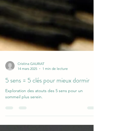
Cristina GAURIAT
14 mars 2025
1 min de lecture
5 sens = 5 clés pour mieux dormir
Exploration des atouts des 5 sens pour un
sommeil plus serein.