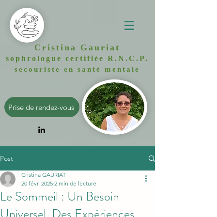
Cristina Gauriat
sophrologue certifiée R.N.C.P.
secouriste en santé mentale
Prise de rendez-vous
Post
Cristina GAURIAT
20 févr. 2025
2 min de lecture
Le Sommeil : Un Besoin
Universel, Des Expériences